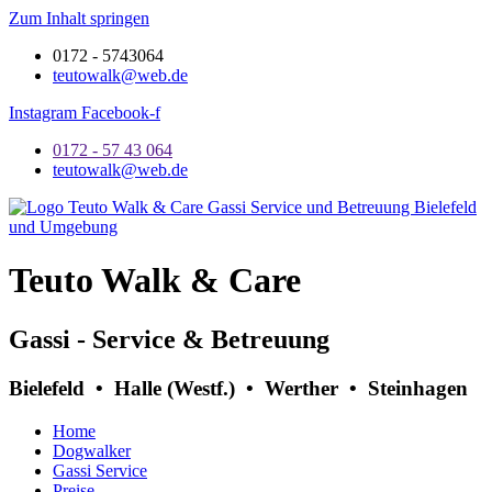
Zum Inhalt springen
0172 - 5743064
teutowalk@web.de
Instagram
Facebook-f
0172 - 57 43 064
teutowalk@web.de
Teuto Walk & Care
Gassi - Service & Betreuung
Bielefeld • Halle (Westf.) • Werther • Steinhagen
Home
Dogwalker
Gassi Service
Preise