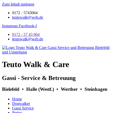
Zum Inhalt springen
0172 - 5743064
teutowalk@web.de
Instagram
Facebook-f
0172 - 57 43 064
teutowalk@web.de
Teuto Walk & Care
Gassi - Service & Betreuung
Bielefeld • Halle (Westf.) • Werther • Steinhagen
Home
Dogwalker
Gassi Service
Preise